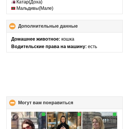
Катар(Доха)
Мальдивы(Мале)
Дополнительные данные
click
to
collapse
Домашнее животное:
кошка
contents
Водительские права на машину:
есть
Могут вам понравиться
click
to
collapse
contents