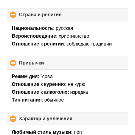
Страна и религия
click
to
collapse
Национальность:
русская
contents
Вероисповедание:
христианство
Отношение к религии:
соблюдаю традиции
Привычки
click
to
collapse
Режим дня:
"сова"
contents
Отношение к курению:
не курю
Отношение к алкоголю:
изредка
Тип питания:
обычное
Характер и увлечения
click
to
collapse
Любимый стиль музыки:
поп