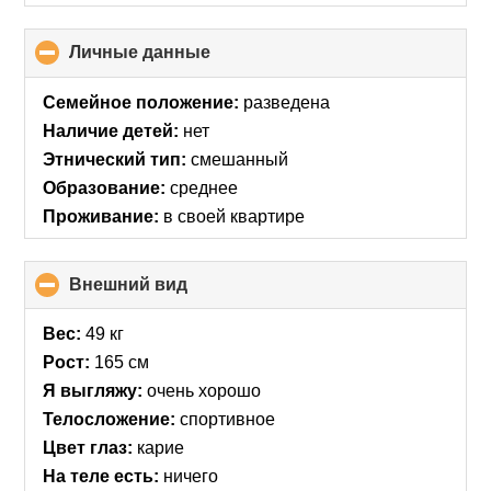
Личные данные
click
to
collapse
Семейное положение:
разведена
contents
Наличие детей:
нет
Этнический тип:
смешанный
Образование:
среднее
Проживание:
в своей квартире
Внешний вид
click
to
collapse
Вес:
49 кг
contents
Рост:
165 см
Я выгляжу:
очень хорошо
Телосложение:
спортивное
Цвет глаз:
карие
На теле есть:
ничего