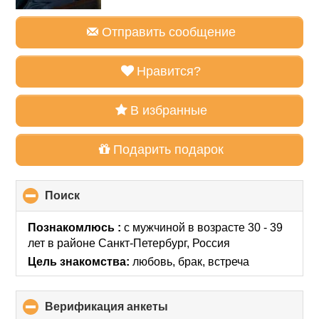
Отправить сообщение
Нравится?
В избранные
Подарить подарок
Поиск
click
to
collapse
Познакомлюсь :
с мужчиной в возрасте 30 - 39
contents
лет
в районе
Санкт-Петербург, Россия
Цель знакомства:
любовь, брак, встреча
Верификация анкеты
click