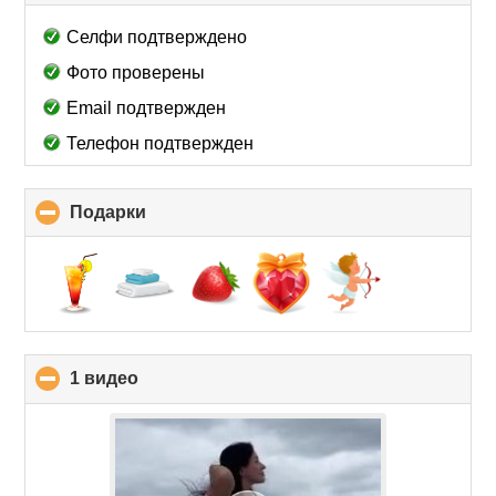
to
collapse
Селфи подтверждено
contents
Фото проверены
Email подтвержден
Телефон подтвержден
Подарки
click
to
collapse
contents
1 видео
click
to
collapse
contents