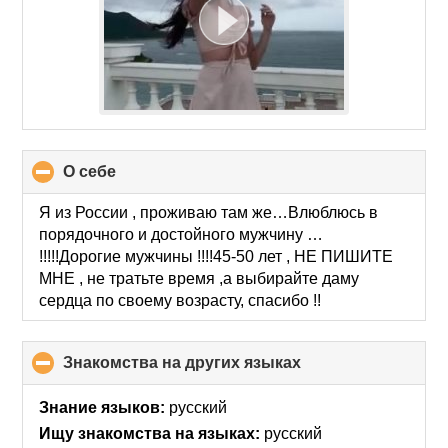
О себе
click
to
collapse
Я из России , проживаю там же…Влюблюсь в
contents
порядочного и достойного мужчину …
!!!!!Дорогие мужчины !!!!45-50 лет , НЕ ПИШИТЕ
МНЕ , не тратьте время ,а выбирайте даму
сердца по своему возрасту, спасибо !!
Знакомства на других языках
click
to
collapse
Знание языков:
русский
contents
Ищу знакомства на языках:
русский