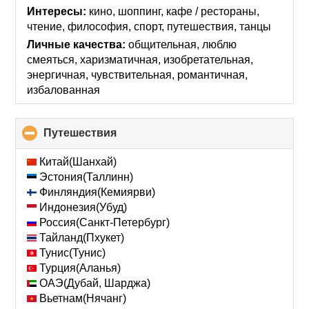
contents
Интересы:
кино, шоппинг, кафе / рестораны,
чтение, философия, спорт, путешествия, танцы
Личные качества:
общительная, люблю
смеяться, харизматичная, изобретательная,
энергичная, чувствительная, романтичная,
избалованная
Путешествия
click
to
collapse
Китай(Шанхай)
contents
Эстония(Таллинн)
Финляндия(Кемиярви)
Индонезия(Убуд)
Россия(Санкт-Петербург)
Тайланд(Пхукет)
Тунис(Тунис)
Турция(Аланья)
ОАЭ(Дубай, Шарджа)
Вьетнам(Нячанг)