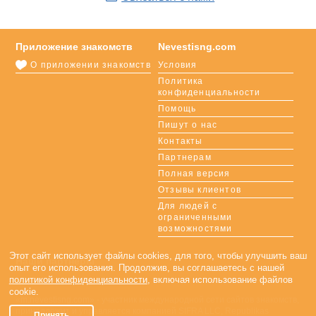
Приложение знакомств
Nevestisng.com
О приложении знакомств
Условия
Политика
конфиденциальности
Помощь
Пишут о нас
Контакты
Партнерам
Полная версия
Отзывы клиентов
Для людей с
ограниченными
возможностями
Этот сайт использует файлы cookies, для того, чтобы улучшить ваш
Наши партнеры
опыт его использования. Продолжив, вы соглашаетесь с нашей
политикой конфиденциальности
, включая использование файлов
cookie.
«m.nevestisng.com» - участник международной сети сайтов знакомств,
принадлежит и управляется компанией SIFRA LLC, Republikas
Принять