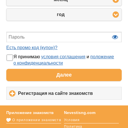
год
Есть промо код (купон)?
Я принимаю
условия соглашения
и
положение
о конфиденциальности
Далее
Регистрация на сайте знакомств
click
to
expand
contents
Приложение знакомств
Nevestisng.com
О приложении знакомств
Условия
Политика