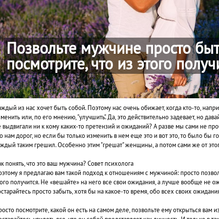
Позвольте мужчине просто быт
посмотрите, что из этого получ
ждый из нас хочет быть собой. Поэтому нас очень обижает, когда кто-то, напр
менить или, по его мнению, "улучшить". Да, это действительно задевает, но дава
е выдвигали ни к кому каких-то претензий и ожиданий?
А разве мы сами не про
о нам дорог, но если бы только изменить в нем еще это и вот это, то было бы г
аждый таким грешил. Особенно этим "грешат" женщины, а потом сами же от этог
к понять, что это ваш мужчина? Совет психолога
оэтому я предлагаю вам такой подход к отношениям с мужчиной:
просто позвол
ого получится.
Не «вешайте» на него все свои ожидания, а лучше вообще не ож
старайтесь просто забыть, хотя бы на какое-то время, обо всех своих ожидания
осто посмотрите, какой он есть на самом деле, позвольте ему открыться вам и