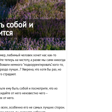
ь собой и
ится
имер, любимый человек хочет нас как-то
йте теперь на чистоту, а разве мы сами никогда
бовали немного "подкорректировать" кого-то,
ораздо лучше..?
Уверена, что хотя бы раз, но
о страдают.
ьте ему быть собой и посмотрите, что из
идайте от него неизвестно чего –
х от него.
з всех, особенно его не самых лучших сторон.