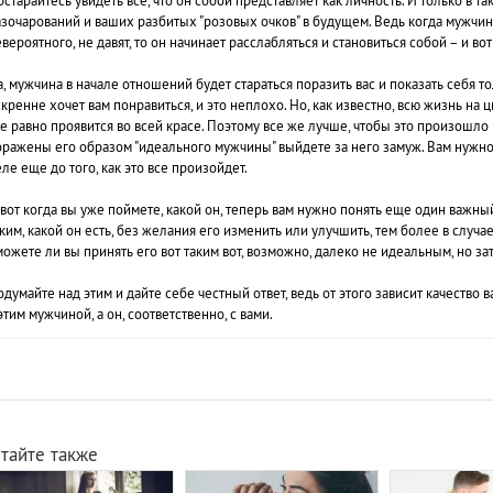
старайтесь увидеть все, что он собой представляет как личность. И только в т
зочарований и ваших разбитых "розовых очков" в будущем. Ведь когда мужчина 
вероятного, не давят, то он начинает расслабляться и становиться собой – и вот
, мужчина в начале отношений будет стараться поразить вас и показать себя т
кренне хочет вам понравиться, и это неплохо. Но, как известно, всю жизнь на
е равно проявится во всей красе. Поэтому все же лучше, чтобы это произошло 
оражены его образом "идеального мужчины" выйдете за него замуж.
Вам нужно
ле еще до того, как это все произойдет.
 вот когда вы уже поймете, какой он, теперь вам нужно понять еще один важны
ким, какой он есть, без желания его изменить или улучшить, тем более в случае
ожете ли вы принять его вот таким вот, возможно, далеко не идеальным, но з
думайте над этим и дайте себе честный ответ, ведь от этого зависит качество
этим мужчиной, а он, соответственно, с вами.
тайте также