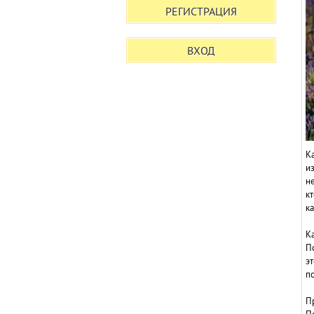
Ка
из
н
кт
к
Ка
П
эт
по
Пр