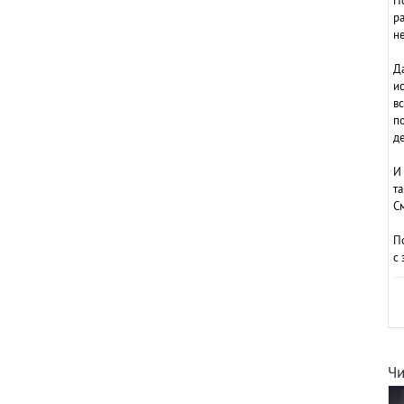
По
ра
не
Да
ис
вс
п
де
И
та
См
По
с 
Чи