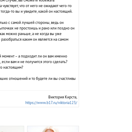
аком случае, вы сможете избежать
чувствует, что от него не ожидают чего-то
 тогда-то вы и увидите, какой он настоящий.
олько с самой лучшей стороны, ведь он
 цыпочках не простоишь и рано или поздно он
как можно раньше, а не когда вы уже
 разобраться каким он является на самом
й момент – а подходит ли он вам именно
, если вам и не получится этого сделать?
ато настоящим?
 ваших отношений и то будете ли вы счастливы
Виктория Кирста
,
https://www.b17.ru/viktoria123/